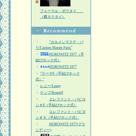
フォーマル・ボウタイ
（蝶ネクタイ）
・
"カルメンマステ・パ
リ/Carmen Mastée Paris"
・
HOROWITZ 1977（手
結びホック式）
・
HOROWITZ 1977
・
“ラーマ9（手結びホック
式）”
・
レニー/Lenny
・
ケンプ/Kempff
・
エレファント・パピヨ
ン＃8（手結びホック式）
・
エレファント・パピヨ
ン＃５（手結びホック式）
・
HOROWITZ 1977(グラ
ンディー)