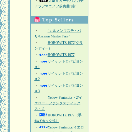
・
大鍵盤ガーゼハンカチ
／ラフマニノフ前奏曲”鐘”
・
"カルメンマステ・パ
リ/Carmen Mastée Paris"
・
HOROWITZ 1977(グラ
ンディー)
・
HOROWITZ 1977
・
サイケレトロパピヨン
＃1
・
サイケレトロパピヨン
＃2
・
サイケレトロパピヨン
＃3
・
Yellow Fantastics・2/イ
エロー・ファンタスティック
ス・２
・
HOROWITZ 1977（手
結びホック式）
・
Yellow Fantastics/イエロ