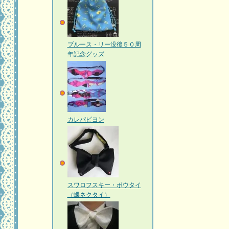
ブルース・リー没後５０周
年記念グッズ
カレパピヨン
スワロフスキー・ボウタイ
（蝶ネクタイ）