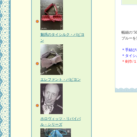
幅細の‘
魅惑のタイシルク・パピヨ
ブルーを
ン
＊手結び
＊タイシ
＊剣巾/
エレファント・パピヨン
ホロヴィッツ・リバイバ
ル・シリーズ