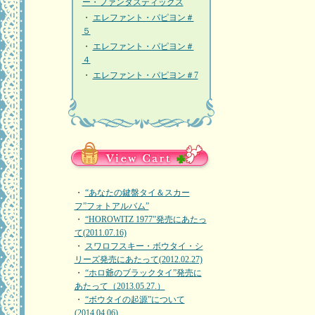
ー・ファンタスティックス
・
エレファント・パピヨン＃
５
・
エレファント・パピヨン＃
４
・
エレファント・パピヨン＃7
・
“あなたの鍵盤タイ＆スカー
フ”フォトアルバム”
・
“HOROWITZ 1977”発売にあたっ
て(2011.07.16)
・
スワロフスキー・ボウタイ・シ
リーズ発売にあたって(2012.02.27)
・
“ホロ爺のブラックタイ”発売に
あたって（2013.05.27.）
・
“ボウタイの起源”について
(2014.04.06)