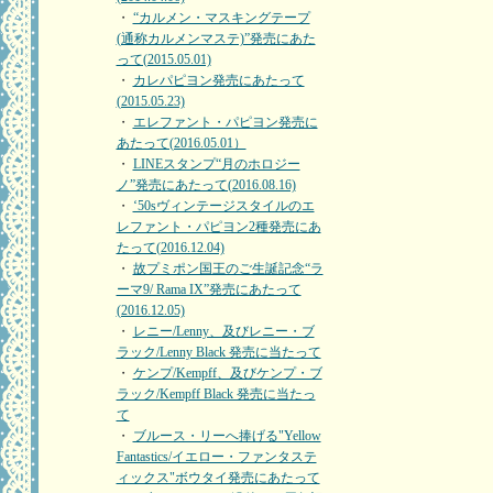
・
“カルメン・マスキングテープ
(通称カルメンマステ)”発売にあた
って(2015.05.01)
・
カレパピヨン発売にあたって
(2015.05.23)
・
エレファント・パピヨン発売に
あたって(2016.05.01）
・
LINEスタンプ“月のホロジー
ノ”発売にあたって(2016.08.16)
・
‘50sヴィンテージスタイルのエ
レファント・パピヨン2種発売にあ
たって(2016.12.04)
・
故プミポン国王のご生誕記念“ラ
ーマ9/ Rama IX”発売にあたって
(2016.12.05)
・
レニー/Lenny、及びレニー・ブ
ラック/Lenny Black 発売に当たって
・
ケンプ/Kempff、及びケンプ・ブ
ラック/Kempff Black 発売に当たっ
て
・
ブルース・リーへ捧げる"Yellow
Fantastics/イエロー・ファンタステ
ィックス"ボウタイ発売にあたって