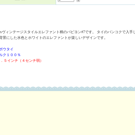
50sヴィンテージスタイルエレファント柄のパピヨン#7です。 タイのバンコクで入
背景にした水色とホワイトのエレファントが楽しいデザインです。
ボウタイ
ルク１００％
１．５インチ（４センチ弱）