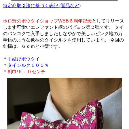
特定商取引法に基づく表記 (返品など)
ホロ爺のボウタイショップWEB６周年記念
としてリリース
します可愛いエレファント柄のパピヨン第２弾です。 タイ
のバンコクで入手しましたしなやかで美しいピンク地の万
華鏡のような象柄のタイシルクを使用しています。 今回の
剣幅は、６ｃｍと小型です。
＊手結びボウタイ
＊タイシルク１００％
＊剣巾/６．０センチ