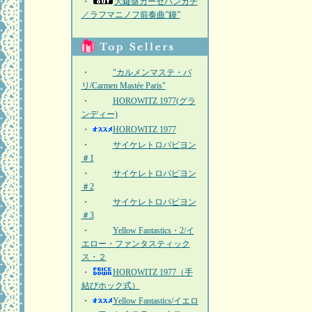
・
大鍵盤ガーゼハンカチ
／ラフマニノフ前奏曲”鐘”
・
"カルメンマステ・パ
リ/Carmen Mastée Paris"
・
HOROWITZ 1977(グラ
ンディー)
・
HOROWITZ 1977
・
サイケレトロパピヨン
＃1
・
サイケレトロパピヨン
＃2
・
サイケレトロパピヨン
＃3
・
Yellow Fantastics・2/イ
エロー・ファンタスティック
ス・２
・
HOROWITZ 1977（手
結びホック式）
・
Yellow Fantastics/イエロ