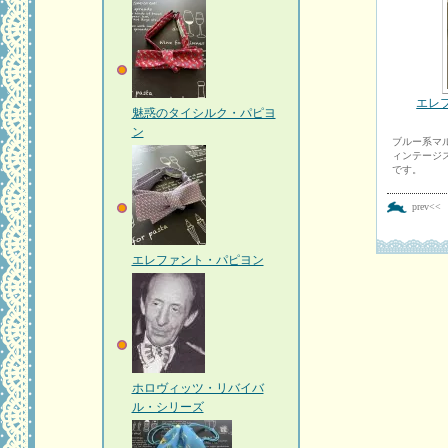
エレ
魅惑のタイシルク・パピヨ
ン
ブルー系マル
ィンテージ
です。
prev<<
エレファント・パピヨン
ホロヴィッツ・リバイバ
ル・シリーズ