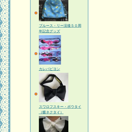
ブルース・リー没後５０周
年記念グッズ
カレパピヨン
スワロフスキー・ボウタイ
（蝶ネクタイ）