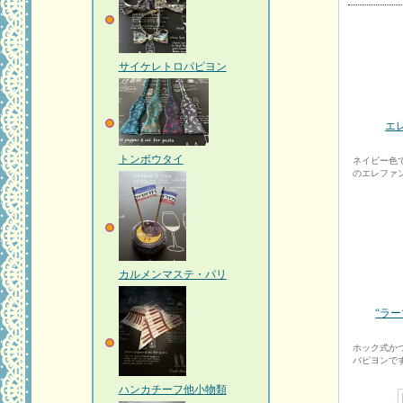
サイケレトロパピヨン
エ
トンボウタイ
ネイビー色で
のエレファ
カルメンマステ・パリ
“ラ
ホック式か
パピヨンで
ハンカチーフ他小物類