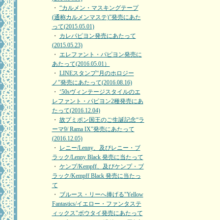
・
“カルメン・マスキングテープ
(通称カルメンマステ)”発売にあた
って(2015.05.01)
・
カレパピヨン発売にあたって
(2015.05.23)
・
エレファント・パピヨン発売に
あたって(2016.05.01）
・
LINEスタンプ“月のホロジー
ノ”発売にあたって(2016.08.16)
・
‘50sヴィンテージスタイルのエ
レファント・パピヨン2種発売にあ
たって(2016.12.04)
・
故プミポン国王のご生誕記念“ラ
ーマ9/ Rama IX”発売にあたって
(2016.12.05)
・
レニー/Lenny、及びレニー・ブ
ラック/Lenny Black 発売に当たって
・
ケンプ/Kempff、及びケンプ・ブ
ラック/Kempff Black 発売に当たっ
て
・
ブルース・リーへ捧げる"Yellow
Fantastics/イエロー・ファンタステ
ィックス"ボウタイ発売にあたって