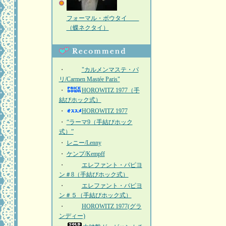
フォーマル・ボウタイ
（蝶ネクタイ）
・
"カルメンマステ・パ
リ/Carmen Mastée Paris"
・
HOROWITZ 1977（手
結びホック式）
・
HOROWITZ 1977
・
“ラーマ9（手結びホック
式）”
・
レニー/Lenny
・
ケンプ/Kempff
・
エレファント・パピヨ
ン＃8（手結びホック式）
・
エレファント・パピヨ
ン＃５（手結びホック式）
・
HOROWITZ 1977(グラ
ンディー)