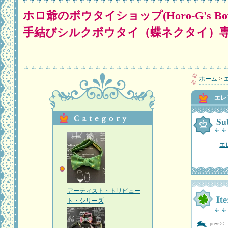
ホロ爺のボウタイショップ(Horo-G's Bow Tie Shop 
手結びシルクボウタイ（蝶ネクタイ）
ホーム
>
エレ
エ
アーティスト・トリビュー
ト・シリーズ
prev<<