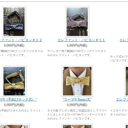
レファント・パピヨン＃１２
エレファント・パピヨン＃１１
エレ
6,000円(内税)
6,000円(内税)
幅細の‘50sヴィンテージスタイル
ラベンダー色で幅細の‘50sヴィンテージスタイ
ント・パピヨンです。
ルのエレファント・パピヨンです。
ホック式かつ
パピヨンです
ーマ9（手結びホック式）”
“ラーマ9/ Rama IX”
エレフ
6,000円(内税)
6,000円(内税)
つ手結びスタイルのエレファント・
タイの故プミポン国王ご生誕記念としてリリー
イエローグリー
す。
スしましたイエローの‘50sヴィンテージスタイ
タイルのエレ
ルのエレファント・パピヨンです。