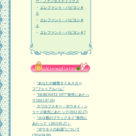
ー・ファンタスティックス
・
エレファント・パピヨン＃
５
・
エレファント・パピヨン＃
４
・
エレファント・パピヨン＃7
・
“あなたの鍵盤タイ＆スカー
フ”フォトアルバム”
・
“HOROWITZ 1977”発売にあたっ
て(2011.07.16)
・
スワロフスキー・ボウタイ・シ
リーズ発売にあたって(2012.02.27)
・
“ホロ爺のブラックタイ”発売に
あたって（2013.05.27.）
・
“ボウタイの起源”について
(2014.04.06)