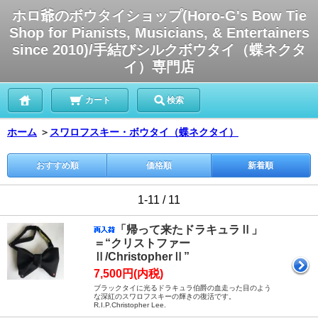
ホロ爺のボウタイショップ(Horo-G's Bow Tie
Shop for Pianists, Musicians, & Entertainers
since 2010)/手結びシルクボウタイ（蝶ネクタ
イ）専門店
カート
検索
ホーム
＞
スワロフスキー・ボウタイ（蝶ネクタイ）
おすすめ順
価格順
新着順
1-11 / 11
「帰って来たドラキュラⅡ」
＝“クリストファー
Ⅱ/ChristopherⅡ”
7,500円(内税)
ブラックタイに光るドラキュラ伯爵の血走った目のよう
な深紅のスワロフスキーの輝きの復活です。
R.I.P.Christopher Lee.