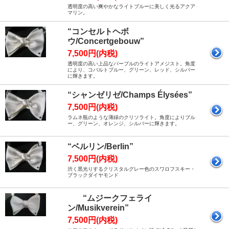
透明度の高い爽やかなライトブルーに美しく光るアクア
マリン。
“コンセルトヘボ
ウ/Concertgebouw”
7,500円(内税)
透明度の高い上品なパープルのライトアメジスト。角度
により、コバルトブルー、グリーン、レッド、シルバー
に輝きます。
“シャンゼリゼ/Champs Élysées”
7,500円(内税)
ラムネ瓶のような薄緑のクリソライト。角度によりブル
ー、グリーン、オレンジ、シルバーに輝きます。
“ベルリン/Berlin”
7,500円(内税)
渋く黒光りするクリスタルグレー色のスワロフスキー・
ブラックダイヤモンド
“ムジークフェライ
ン/Musikverein”
7,500円(内税)